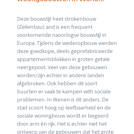
D
eze bouwstijl heet
strokenbouw
(
Zeilenbau
)
and
is
een
frequent
voorkomende
naoorlogse bouwstijl in
Europa. Tijdens de wederopbouw werden
deze
goedkope,
deels
geprefabriceerde
appartementsblokken
in groten getale
neergepoot.
Veel
van
deze
gebouwen
worden/zijn
echter
in
andere
landen
afgebroken
. Ook
he
bben dit soort
buurt
en er vaak
te
kampen
with
sociale
problemen. In Wenen
is dit anders
.
D
e
stad scoort hoog op leefbaarheid en de
sociale woningbouw wordt
er
begeerd
door arm én rijk. Het is echter niet het
ontwerp van de
gebouwen dat het grote