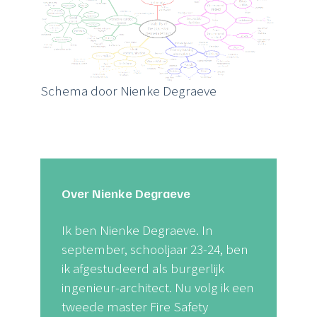
Schema door Nienke Degraeve
Over Nienke Degraeve
Ik ben Nienke Degraeve. In
september, schooljaar 23-24, ben
ik afgestudeerd als burgerlijk
ingenieur-architect. Nu volg ik een
tweede master Fire Safety